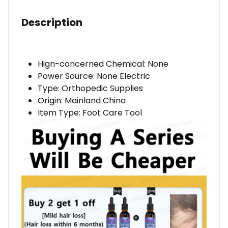
more
hair,
Description
say
goodbye
to
Hign-concerned Chemical:
None
baldness,
Power Source:
None Electric
thick
Type:
Orthopedic Supplies
hair
Origin:
Mainland China
Item Type:
Foot Care Tool