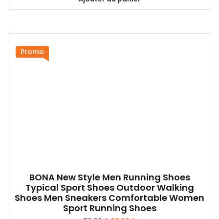
était :
est :
25,00 $.
20,00 $.
Promo
BONA New Style Men Running Shoes
Typical Sport Shoes Outdoor Walking
Shoes Men Sneakers Comfortable Women
Sport Running Shoes