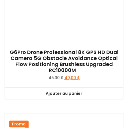
G6Pro Drone Professional 8K GPS HD Dual
Camera 5G Obstacle Avoidance Optical
Flow Positioning Brushless Upgraded
RC10000M
Le
Le
45,00
$
40,00
$
prix
prix
initial
actuel
Ajouter au panier
était :
est :
45,00 $.
40,00 $.
Promo