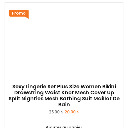
Promo
Sexy Lingerie Set Plus Size Women Bikini
Drawstring Waist Knot Mesh Cover Up
Split Nighties Mesh Bathing Suit Maillot De
Bain
Le
Le
25,00
$
20,00
$
prix
prix
initial
actuel
Ajouter au panier