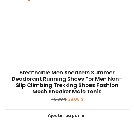
Breathable Men Sneakers Summer
Deodorant Running Shoes For Men Non-
Slip Climbing Trekking Shoes Fashion
Mesh Sneaker Male Tenis
Le
Le
40,00
$
38,00
$
prix
prix
initial
actuel
Ajouter au panier
était :
est :
40,00 $.
38,00 $.