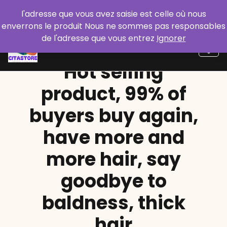
Aller
l'adresse que vous avez saisie est celle où nous
au
enverrons le produit Nous ne sommes pas responsables
contenu
de l'adresse que vous entrez
Ignorer
Hot selling
product, 99% of
buyers buy again,
have more and
more hair, say
goodbye to
baldness, thick
hair