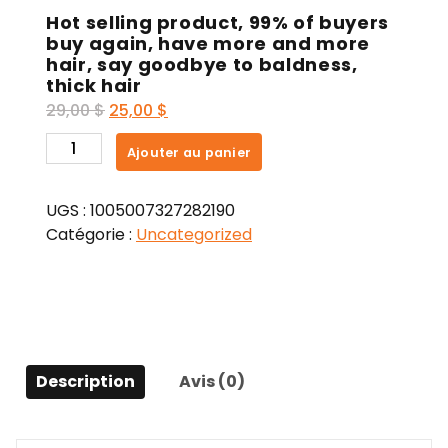
Hot selling product, 99% of buyers
buy again, have more and more
hair, say goodbye to baldness,
thick hair
Le
Le
29,00
$
25,00
$
prix
prix
quantité
Ajouter au panier
initial
actuel
de
était :
est :
Hot
29,00 $.
25,00 $.
UGS :
1005007327282190
selling
Catégorie :
Uncategorized
product,
99%
of
buyers
buy
again,
Description
Avis (0)
have
more
and